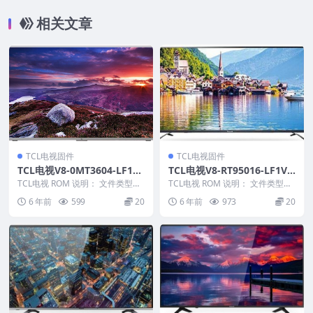
相关文章
TCL电视固件
TCL电视固件
TCL电视V8-0MT3604-LF1V0
TCL电视V8-RT95016-LF1V1
46版本强刷电视固件包下载
52版本强刷电视固件包下载
TCL电视 ROM 说明： 文件类型：
TCL电视 ROM 说明： 文件类型：i
pkg 适用机芯：MT36
mg 适用机芯：RT95 适应机型：L
6 年前
599
20
6 年前
973
20
———————...
5...