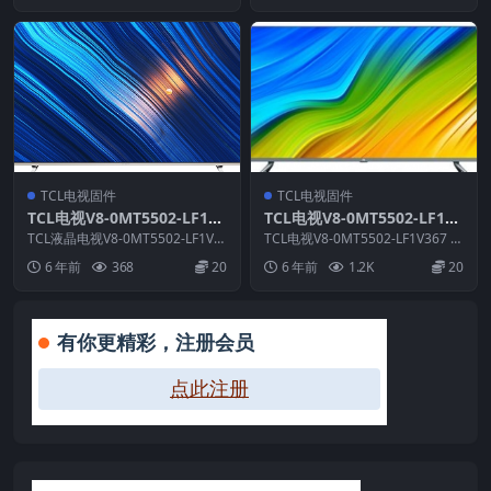
TCL电视固件
TCL电视固件
TCL电视V8-0MT5502-LF1V0
TCL电视V8-0MT5502-LF1V3
37版本刷机固件升级包
67版本强刷电视固件包下载
TCL液晶电视V8-0MT5502-LF1V0
TCL电视V8-0MT5502-LF1V367 R
37版本 ROM固件说明： 1.适...
OM说明： 文件类型：pk55...
6 年前
368
20
6 年前
1.2K
20
有你更精彩，注册会员
点此注册