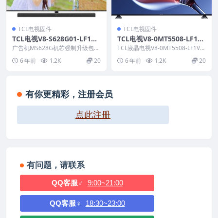
TCL电视固件
TCL电视固件
TCL电视V8-S628G01-LF1V0
TCL电视V8-0MT5508-LF1V9
14版本强刷电视固件包下载
96版本刷机固件升级包
广告机MS628G机芯强制升级包说
TCL液晶电视V8-0MT5508-LF1V9
明： 文件类型：bin 适用机芯：M
96版本 ROM固件说明： 1.适...
6 年前
1.2K
20
6 年前
1.2K
20
S628G...
有你更精彩，注册会员
点此注册
有问题，请联系
QQ客服♂
9:00~21:00
QQ客服♀
18:30~23:00