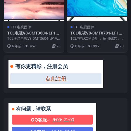
TCL电视固件
TCL电视固件
TCL电视V8-0MT3604-LF1V0
TCL电视V8-0MT0701-LF1V2
45版本刷机固件升级包
34版本强刷电视固件包下载
TCL液晶电视V8-0MT3604-LF1V0
TCL电视ROM说明： 适用机芯：M
45版本 ROM固件说明： 1.适...
T07P 适用机型：F3800 /A538 ...
6 年前
452
20
6 年前
995
20
有你更精彩，注册会员
点此注册
有问题，请联系
QQ客服♂
9:00~21:00